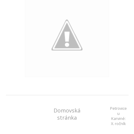
Petrovice
Domovská
u
stránka
Karviné:
X. ročník
soutěže
o putovní