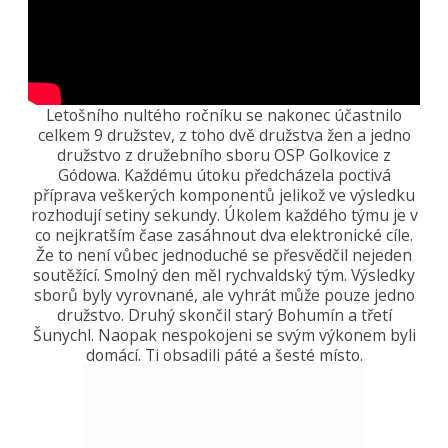
Letošního nultého ročníku se nakonec účastnilo
celkem 9 družstev, z toho dvě družstva žen a jedno
družstvo z družebního sboru OSP Golkovice z
Gódowa. Každému útoku předcházela poctivá
příprava veškerých komponentů jelikož ve výsledku
rozhodují setiny sekundy. Úkolem každého týmu je v
co nejkratším čase zasáhnout dva elektronické cíle.
Že to není vůbec jednoduché se přesvědčil nejeden
soutěžící. Smolný den měl rychvaldský tým. Výsledky
sborů byly vyrovnané, ale vyhrát může pouze jedno
družstvo. Druhý skončil starý Bohumín a třetí
Šunychl. Naopak nespokojeni se svým výkonem byli
domácí. Ti obsadili páté a šesté místo.